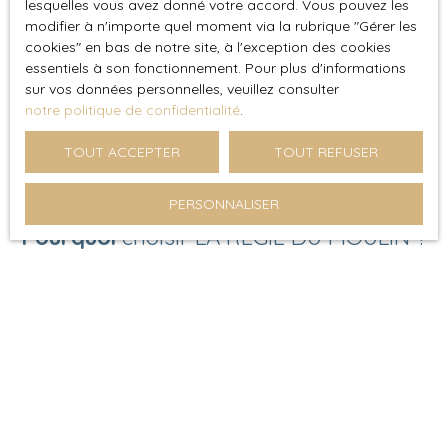
lesquelles vous avez donné votre accord. Vous pouvez les
modifier à n'importe quel moment via la rubrique ″Gérer les
cookies″ en bas de notre site, à l'exception des cookies
essentiels à son fonctionnement. Pour plus d'informations
sur vos données personnelles, veuillez consulter
notre politique de confidentialité
.
TOUT ACCEPTER
TOUT REFUSER
PERSONNALISER
Pourquoi
choisir LA REGIE DU MOULIN ?
Confier la vente de votre bien à
notre agence
, c’est
s’assurer d’un accompagnement personnalisé et d’une
mise en valeur optimale. Nous prenons en charge la
diffusion de votre annonce, l’organisation des visites et
la gestion des démarches administratives pour une
transaction fluide et sécurisée.