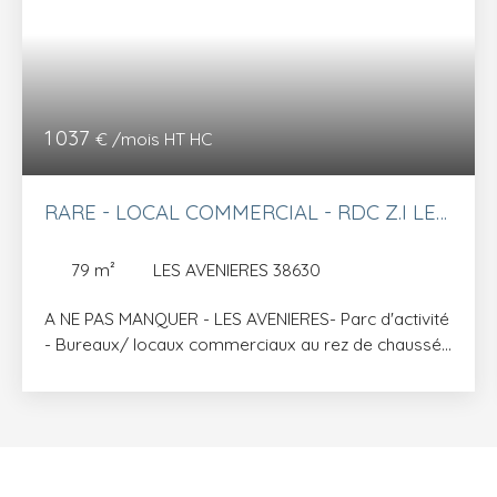
1 037
€ /mois HT HC
RARE - LOCAL COMMERCIAL - RDC Z.I LES
AVENIERES
79
m²
LES AVENIERES 38630
A NE PAS MANQUER - LES AVENIERES- Parc d'activité
- Bureaux/ locaux commerciaux au rez de chaussée
avec devanture vitrée et grand parking privatif.
Vous disposerez d'une double entrée, avec une
première pièce pouvant servir d'accueil, un
dégagement qui dessert deux wc individuel, puis
vous disposerez d'une grande pièce espace
bureau. Loyer à 1037. 13€ HT et 50 € de charges,