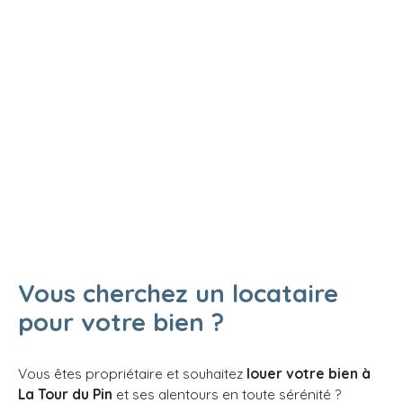
soit 1294. 56 € CC et TTC. Ne manquez pas cette
opportunité. Le bien est disponible dès à présent
et au plus tard en février 2027 ! Contactez nous dès
aujourd'hui pour organiser une visite et découvrir
par vous-même les atouts de ce local commercial
exceptionnel.
Vous cherchez un locataire
pour votre bien ?
Vous êtes propriétaire et souhaitez
louer votre bien à
La Tour du Pin
et ses alentours
en toute sérénité ?