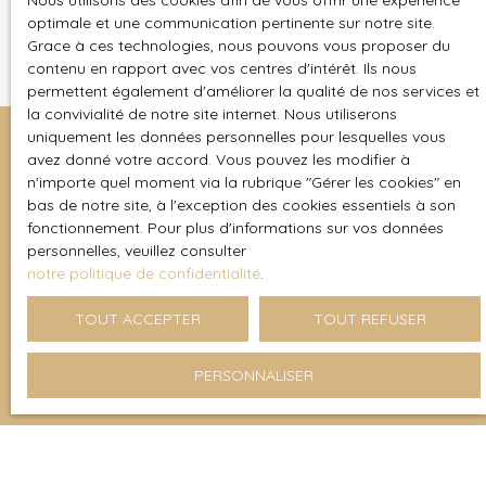
Nous utilisons des cookies afin de vous offrir une expérience
optimale et une communication pertinente sur notre site.
Grace à ces technologies, nous pouvons vous proposer du
contenu en rapport avec vos centres d'intérêt. Ils nous
permettent également d'améliorer la qualité de nos services et
la convivialité de notre site internet. Nous utiliserons
uniquement les données personnelles pour lesquelles vous
avez donné votre accord. Vous pouvez les modifier à
n'importe quel moment via la rubrique ″Gérer les cookies″ en
Vous ne trouvez pas la
bas de notre site, à l'exception des cookies essentiels à son
fonctionnement. Pour plus d'informations sur vos données
propriété de vos rêves ?
personnelles, veuillez consulter
notre politique de confidentialité
.
Vous ne trouvez pas le bien idéal ? Contactez-nous, nous
TOUT ACCEPTER
TOUT REFUSER
vous aiderons à dénicher la perle rare grâce à notre
réseau et notre expertise locale.
PERSONNALISER