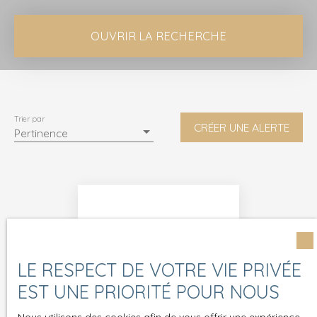
OUVRIR LA RECHERCHE
Vente
Location
Neuf
Type de bien
Immobilier Pro
Trier par
CRÉER UNE ALERTE
Pertinence
Localisation
Charancieu (38490)
Loyer max (€/mois)
Surface min (m²)
LE RESPECT DE VOTRE VIE PRIVÉE
RECHERCHER
Aucun résultat
EST UNE PRIORITÉ POUR NOUS